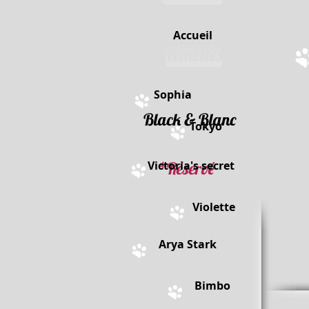
Accueil
Femelles
Sophia
Black & Blanc
Tokyo
Victoria's secret
*Réservé
Violette
Arya Stark
Bimbo