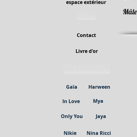
espace extérieur
Mâle
Divers
Contact
Livre d'or
vive la retraite!!!
Gaïa
Harween
Mya
In Love
Only You
Jaya
Nikie
Nina Ricci