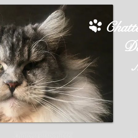
Chatte
D
Ma
D
Ke
Chatons disponibles
Ma