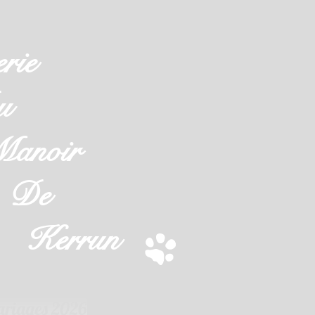
rie
u
noir
e
rrun
riages 2026