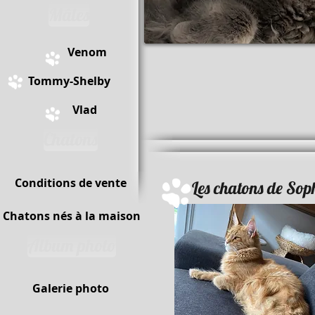
Mâles
Venom
Tommy-Shelby
Vlad
Chatons
Conditions de vente
Les chatons de Soph
Chatons nés à la maison
Album photo
Galerie photo