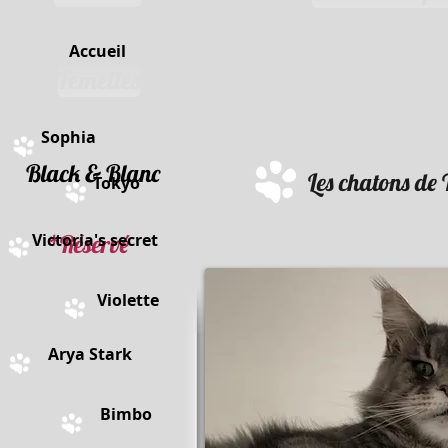
Accueil
Femelles
Sophia
lack & Blanc
Les chatons de 
Tokyo
Victoria's secret
*Réservé
Violette
Arya Stark
Bimbo