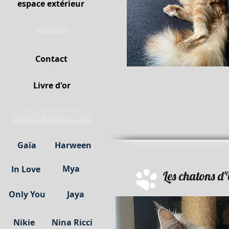
espace extérieur
Divers
Contact
Livre d'or
vive la retraite!!!
Gaïa
Harween
Mya
In Love
Les chatons d'
Only You
Jaya
Nikie
Nina Ricci