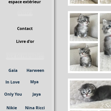
espace extérieur
Divers
Contact
Livre d'or
vive la retraite!!!
Gaïa
Harween
Mya
In Love
Only You
Jaya
Nikie
Nina Ricci