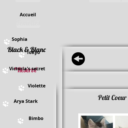
Accueil
Femelles
Sophia
lack & Blanc
Tokyo
Victoria's secret
*Réservé
Violette
Petit Coeur
Arya Stark
Bimbo