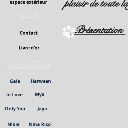
plaisir de toute la
espace extérieur
Divers
Présentation
Contact
Livre d'or
vive la retraite!!!
Gaïa
Harween
Mya
In Love
Only You
Jaya
Nikie
Nina Ricci