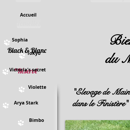
Accueil
Femelles
Bien
Sophia
lack & Blanc
Tokyo
du 
Victoria's secret
*Réservé
Violette
"Elevage de Main
dans le Finistère"
Arya Stark
Bimbo