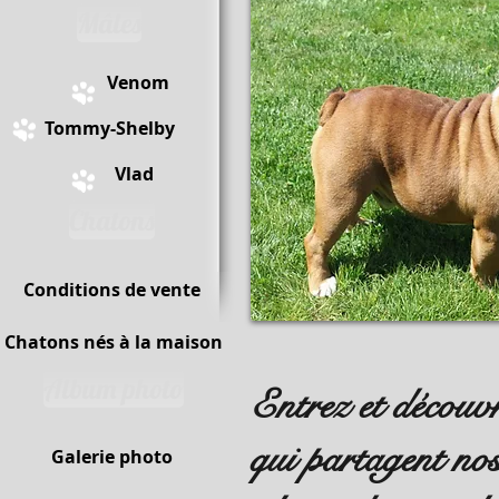
Mâles
Venom
Tommy-Shelby
Vlad
Chatons
Conditions de vente
Chatons nés à la maison
Album photo
Entrez et découv
qui partagent nos
Galerie photo