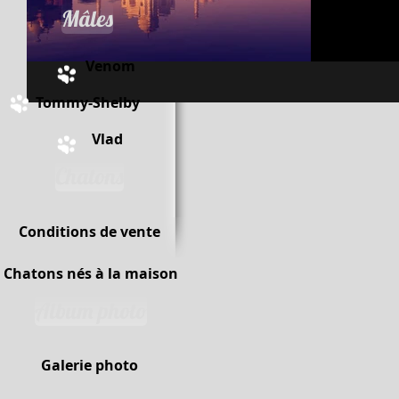
Mâles
Venom
Tommy-Shelby
Vlad
Chatons
Conditions de vente
Chatons nés à la maison
Album photo
Galerie photo