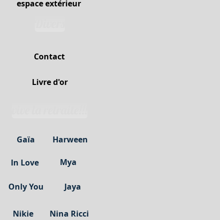
espace extérieur
Divers
Contact
Livre d'or
vive la retraite!!!
Gaïa
Harween
Mya
In Love
Only You
Jaya
Nikie
Nina Ricci