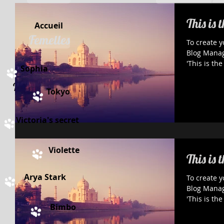
This is 
Accueil
Femelles
To create y
Blog Manager. Edit your Published 
'This is the
Sophia
lack & Blanc
Tokyo
Victoria's secret
*Réservé
Violette
This is 
Arya Stark
To create y
Blog Manager. Edit your Published 
'This is the
Bimbo